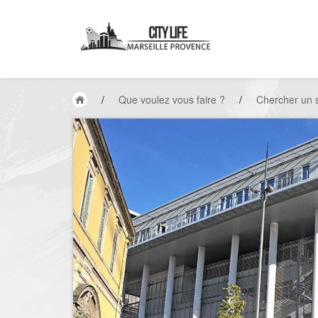
/
Que voulez vous faire ?
/
Chercher un 