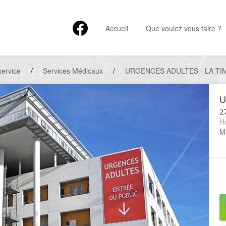
Accueil
Que voulez vous faire ?
service
/
Services Médicaux
/
URGENCES ADULTES - LA T
U
2
H
Ma