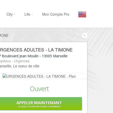
City
Life
Mon Compte Pro
IMONE
Par activité
Séjourner
RGENCES ADULTES - LA TIMONE
Hôtels, ...
7 Boulevard Jean Moulin
-
13005
Marseille
Visiter
opitaux - Urgences
rseille, Le coeur de ville
Musées, ...
Sortir
Restaurants, ...
Ouvert
Commerces
Mode, ...
APPELER MAINTENANT
Loisirs
CLIQUEZ POUR AFFICHER LE NUMÉRO
Plages, sports, ...