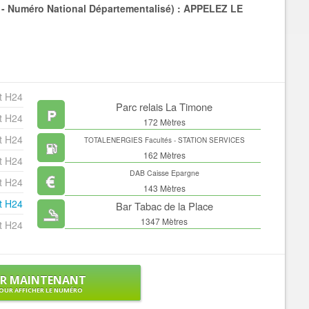
Numéro National Départementalisé) :
APPELEZ LE
t H24
Parc relais La Timone
t H24
172 Mètres
t H24
TOTALENERGIES Facultés - STATION SERVICES
162 Mètres
t H24
DAB Caisse Epargne
t H24
143 Mètres
t H24
Bar Tabac de la Place
1347 Mètres
t H24
ER MAINTENANT
OUR AFFICHER LE NUMÉRO