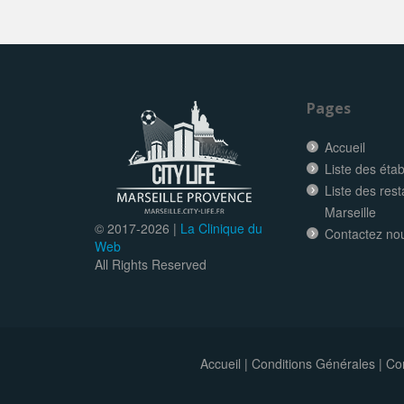
Pages
Accueil
Liste des éta
Liste des res
Marseille
© 2017-
2026 |
La Clinique du
Contactez no
Web
All Rights Reserved
Accueil
|
Conditions Générales
|
Con