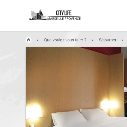
/
Que voulez vous faire ?
/
Séjourner
/