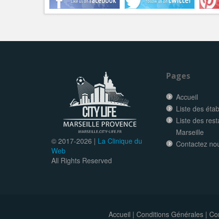
Pages
Accueil
Liste des éta
Liste des res
Marseille
© 2017-
2026 |
La Clinique du
Contactez no
Web
All Rights Reserved
Accueil
|
Conditions Générales
|
Con