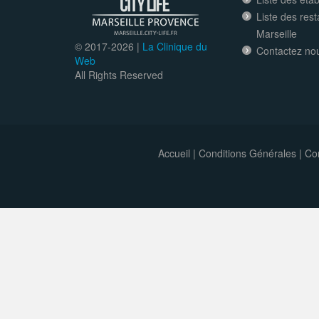
Liste des res
Marseille
© 2017-
2026 |
La Clinique du
Contactez no
Web
All Rights Reserved
Accueil
|
Conditions Générales
|
Con