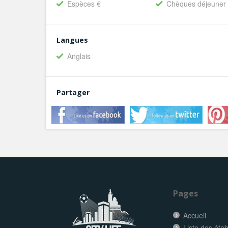
Espèces €
Chèques déjeuner
Langues
Anglais
Partager
Pages
Accueil
Liste des éta