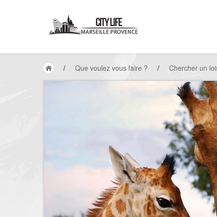
/
Que voulez vous faire ?
/
Chercher un loi