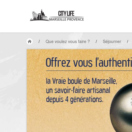
/
Que voulez vous faire ?
/
Séjourner
/