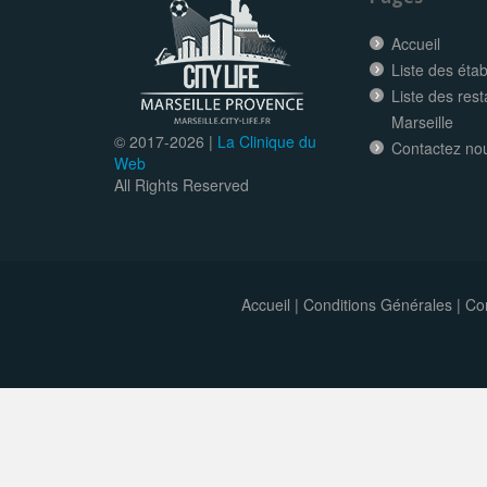
Accueil
Liste des éta
Liste des res
Marseille
© 2017-
2026 |
La Clinique du
Contactez no
Web
All Rights Reserved
Accueil
|
Conditions Générales
|
Con