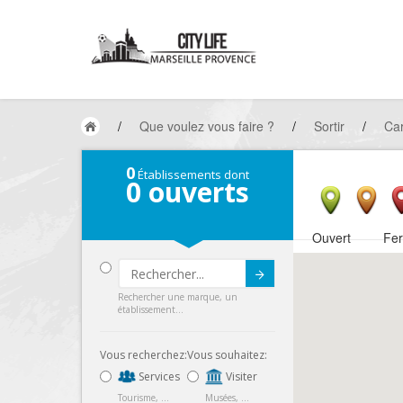
/
Que voulez vous faire ?
/
Sortir
/
Car
0
Établissements dont
0
ouverts
Ouvert
Fe
Submit
Rechercher une marque, un
établissement...
Vous recherchez:
Vous souhaitez:
Services
Visiter
Tourisme, ...
Musées, ...