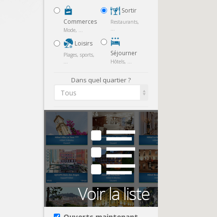
Sortir
Commerces
Restaurants,
...
Mode, ...
Loisirs
Séjourner
Plages, sports,
...
Hôtels, ...
Dans quel quartier ?
Tous
Ouverts maintenant