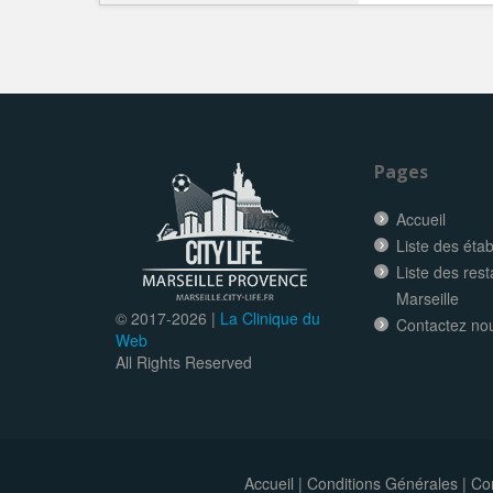
Pages
Accueil
Liste des éta
Liste des res
Marseille
© 2017-
2026 |
La Clinique du
Contactez no
Web
All Rights Reserved
Accueil
|
Conditions Générales
|
Con