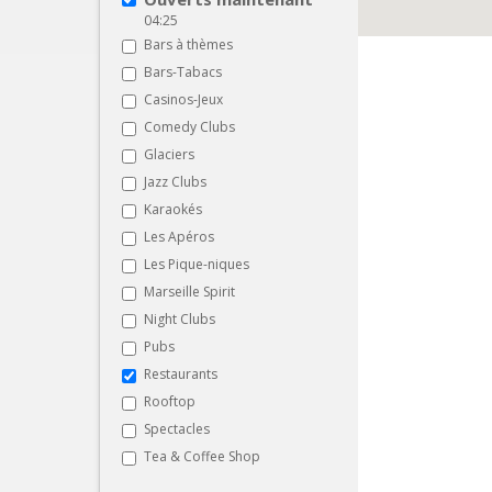
04:25
Bars à thèmes
Bars-Tabacs
Casinos-Jeux
Comedy Clubs
Glaciers
Jazz Clubs
Karaokés
Les Apéros
Les Pique-niques
Marseille Spirit
Night Clubs
Pubs
Restaurants
Rooftop
Spectacles
Tea & Coffee Shop