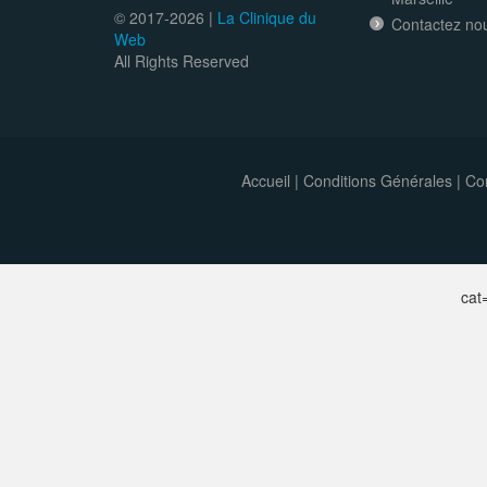
© 2017-
2026 |
La Clinique du
Contactez no
Web
All Rights Reserved
Accueil
|
Conditions Générales
|
Con
ca