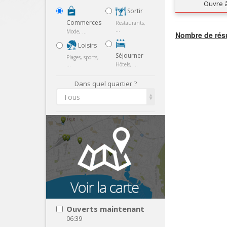
Ouvre 
Sortir
Commerces
Restaurants,
...
Mode, ...
Nombre de résu
Loisirs
Séjourner
Plages, sports,
...
Hôtels, ...
Dans quel quartier ?
Tous
Ouverts maintenant
06:39