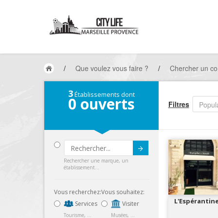
/
Que voulez vous faire ?
/
Chercher un co
3
Établissements dont
0
ouverts
Filtres
Popula
Submit
Rechercher une marque, un
établissement...
Vous recherchez:
Vous souhaitez:
L'Espérantine
Services
Visiter
Tourisme, ...
Musées, ...