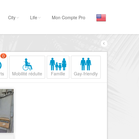
City
Life
Mon Compte Pro
Par activité
Séjourner
0
Hôtels, ...
ts
Mobilité réduite
Famille
Gay-friendly
Visiter
Musées, ...
Sortir
Restaurants, ...
Commerces
Mode, ...
Loisirs
Plages, sports, ...