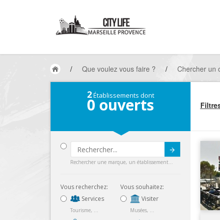
/
Que voulez vous faire ?
/
Chercher un 
2
Établissements dont
0
ouverts
Filtre
Submit
Rechercher une marque, un établissement...
Vous recherchez:
Vous souhaitez:
Services
Visiter
Tourisme, ...
Musées, ...