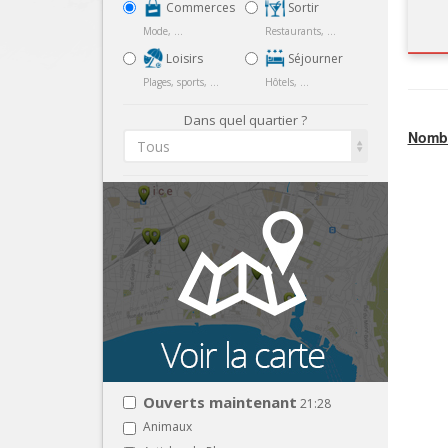
Commerces
Sortir
Mode, ...
Restaurants, ...
Loisirs
Séjourner
Plages, sports, ...
Hôtels, ...
Dans quel quartier ?
Nombr
Tous
Ouverts maintenant
21:28
Animaux