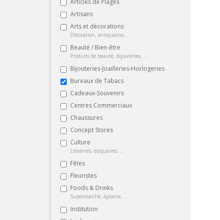
Articles de Plages
Artisans
Arts et décorations
Décoration, antiquaires, ...
Beauté / Bien-être
Produits de beauté, bijouteries, ...
Bijouteries-Joailleries-Horlogeries
Bureaux de Tabacs
Cadeaux-Souvenirs
Centres Commerciaux
Chaussures
Concept Stores
Culture
Librairies, disquaires, ...
Fêtes
Fleuristes
Foods & Drinks
Supermarché, épicerie, ...
Institution