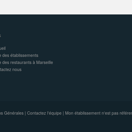
s
eil
e des établissements
e des restaurants à Marseille
tactez nous
ns Générales
|
Contactez l'équipe
|
Mon établissement n'est pas référe