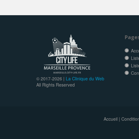
Page
Accu
List
List
Con
© 2017-
2026 |
La Clinique du Web
All Rights Reserved
Accueil
|
Conditio