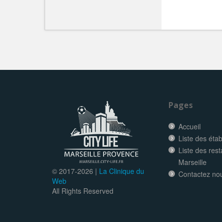
Pages
Accueil
Liste des éta
Liste des res
Marseille
© 2017-
2026 |
La Clinique du
Contactez no
Web
All Rights Reserved