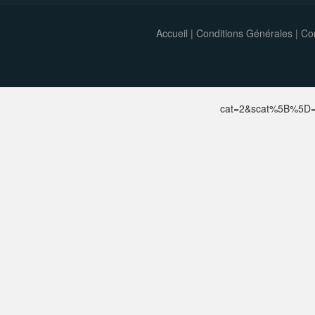
Accueil
|
Conditions Générales
|
Con
cat=2&scat%5B%5D