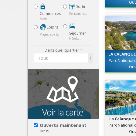
Ouv
Sortir
Commerces
Restaurants,
...
Mode, ...
Loisirs
Séjourner
Plages, sports,
...
Hôtels, ...
Dans quel quartier ?
LA CALANQUE 
Tous
Parc National
Ouv
La Calanque 
Ouverts maintenant
Parc National
00:39
Ouv