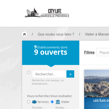
/
Que voulez vous faire ?
/
Visiter à Marsei
9
Établissements dont
9
ouverts
Filtres
Popula
Submit
Rechercher une marque, un
établissement...
Vous recherchez:
Vous souhaitez:
LES ÎLES 
Services
Visiter
Tourisme, ...
Musées, ...