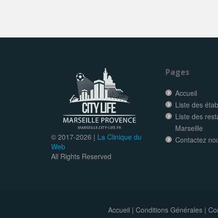
Pages
Accueil
Liste des éta
Liste des res
Marseille
© 2017-
2026 |
La Clinique du
Contactez no
Web
All Rights Reserved
Accueil
|
Conditions Générales
|
Con