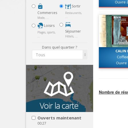
Ouvre 
Sortir
Commerces
Restaurants,
...
Mode, ...
Loisirs
Séjourner
Plages, sports,
...
Hôtels, ...
Dans quel quartier ?
CALIN
Tous
Coffe
Ouvre 
Nombre de résu
Ouverts maintenant
00:27