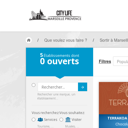
/
Que voulez vous faire ?
/
Sortir à Marseil
5
Établissements dont
0
ouverts
Filtres
Popula
Submit
Rechercher une marque, un
établissement...
Vous recherchez:
Vous souhaitez:
TERRAKOA 
Services
Visiter
Chocol
Tourisme, ...
Musées, ...