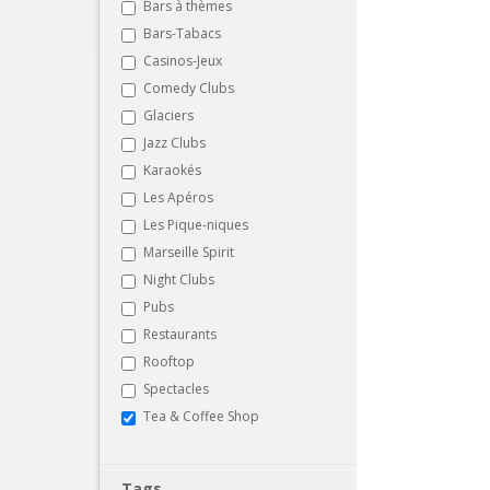
Bars à thèmes
Bars-Tabacs
Casinos-Jeux
Comedy Clubs
Glaciers
Jazz Clubs
Karaokés
Les Apéros
Les Pique-niques
Marseille Spirit
Night Clubs
Pubs
Restaurants
Rooftop
Spectacles
Tea & Coffee Shop
Tags