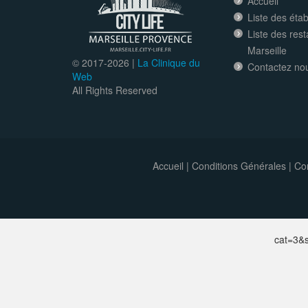
Accueil
Liste des éta
Liste des res
Marseille
© 2017-
2026 |
La Clinique du
Contactez no
Web
All Rights Reserved
Accueil
|
Conditions Générales
|
Con
cat=3