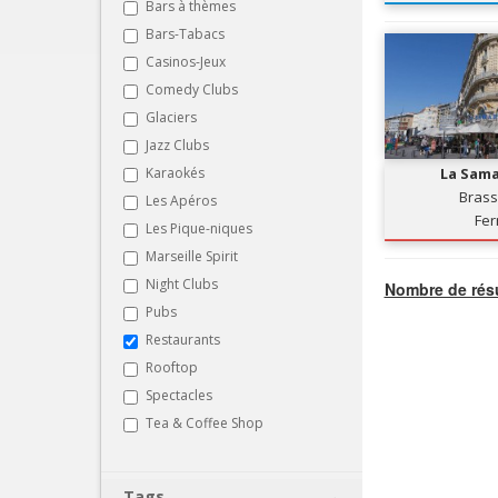
Bars à thèmes
Bars-Tabacs
Casinos-Jeux
Comedy Clubs
Glaciers
Jazz Clubs
Karaokés
La Sama
Brass
Les Apéros
Fe
Les Pique-niques
Marseille Spirit
Night Clubs
Nombre de résu
Pubs
Restaurants
Rooftop
Spectacles
Tea & Coffee Shop
Tags