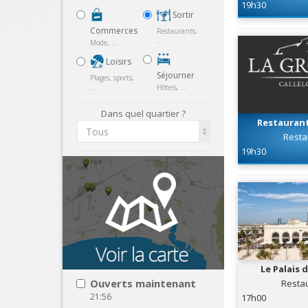
19h30
Sortir
Commerces
Restaurants,
...
Mode, ...
Loisirs
Séjourner
Plages, sports,
...
Hôtels, ...
Dans quel quartier ?
Restaurant
Tous
Resta
19h30
Le Palais 
Ouverts maintenant
Resta
21:56
17h00