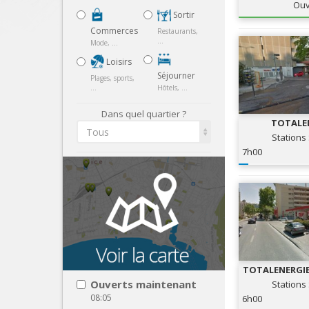
Ouv
Sortir
Commerces
Restaurants,
...
Mode, ...
Loisirs
Séjourner
Plages, sports,
...
Hôtels, ...
Dans quel quartier ?
TOTALE
Tous
Méditéranné
Stations
SERV
7h00
TOTALENERGIE
- STATION
Ouverts maintenant
Stations
08:05
6h00