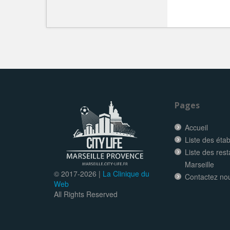
Pages
Accueil
Liste des éta
Liste des res
Marseille
© 2017-
2026 |
La Clinique du
Contactez no
Web
All Rights Reserved