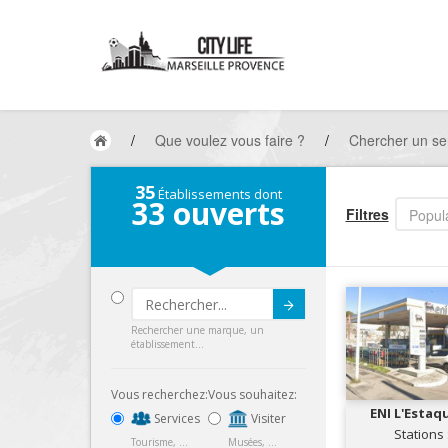
/
Que voulez vous faire ?
/
Chercher un ser
35
Établissements dont
33
ouverts
Filtres
Popula
Submit
Rechercher une marque, un
établissement...
Vous recherchez:
Vous souhaitez:
ENI L'Esta
Services
Visiter
SER
Stations
Tourisme, ...
Musées, ...