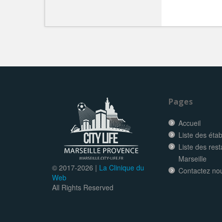
Pages
Accueil
Liste des éta
Liste des res
Marseille
© 2017-
2026 |
La Clinique du
Contactez no
Web
All Rights Reserved