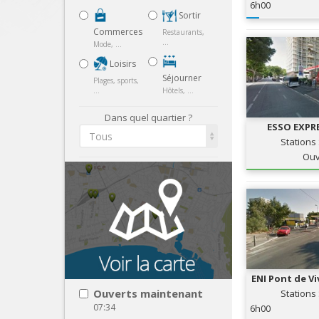
6h00
Sortir
Commerces
Restaurants,
...
Mode, ...
Loisirs
Séjourner
Plages, sports,
...
Hôtels, ...
Dans quel quartier ?
ESSO EXPRE
Tous
STATION 
Stations
Ouv
ENI Pont de V
SERV
Ouverts maintenant
Stations
07:34
6h00