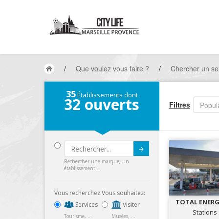
/
Que voulez vous faire ?
/
Chercher un ser
35
Établissements dont
32
ouverts
Filtres
Popula
Submit
Rechercher une marque, un
établissement...
Vous recherchez:
Vous souhaitez:
TOTAL ENERG
Services
Visiter
de Marseil
Stations
Tourisme, ...
Musées, ...
SERV