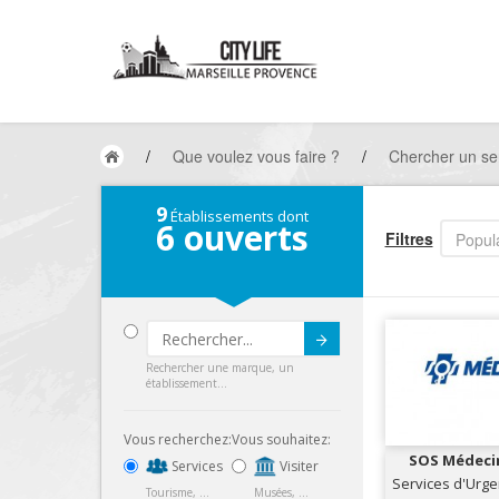
/
Que voulez vous faire ?
/
Chercher un ser
9
Établissements dont
6
ouverts
Filtres
Popula
Submit
Rechercher une marque, un
établissement...
Vous recherchez:
Vous souhaitez:
SOS Médecin
Services
Visiter
Services d'Urg
Tourisme, ...
Musées, ...