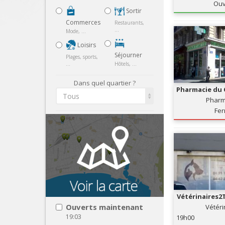
Ouv
Sortir
Commerces
Restaurants,
...
Mode, ...
Loisirs
Séjourner
Plages, sports,
...
Hôtels, ...
Dans quel quartier ?
Pharmacie du 
Tous
Pharm
Fe
Vétérinaires
Ouverts maintenant
Vétéri
19:03
19h00