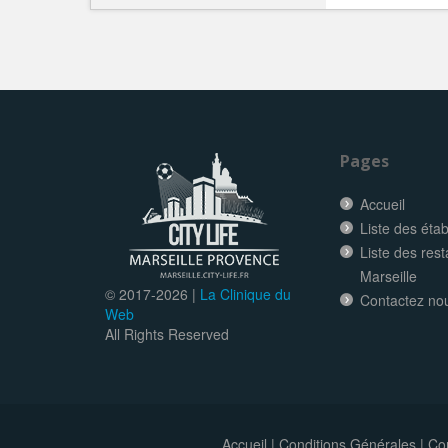
Pages
Accueil
Liste des éta
Liste des res
Marseille
© 2017-
2026 |
La Clinique du
Contactez no
Web
All Rights Reserved
Accueil
|
Conditions Générales
|
Con