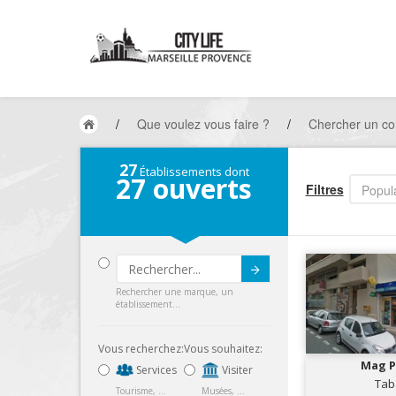
/
Que voulez vous faire ?
/
Chercher un co
27
Établissements dont
27
ouverts
Filtres
Popula
Submit
Rechercher une marque, un
établissement...
Vous recherchez:
Vous souhaitez:
Mag P
Services
Visiter
Tab
Tourisme, ...
Musées, ...