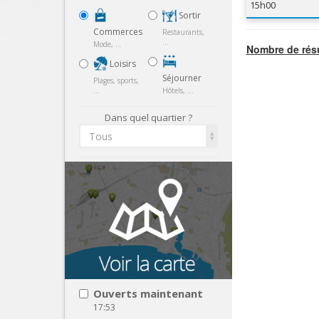
15h00
Sortir
Commerces
Restaurants,
...
Mode, ...
Nombre de résu
Loisirs
Séjourner
Plages, sports,
...
Hôtels, ...
Dans quel quartier ?
Tous
Ouverts maintenant
17:53